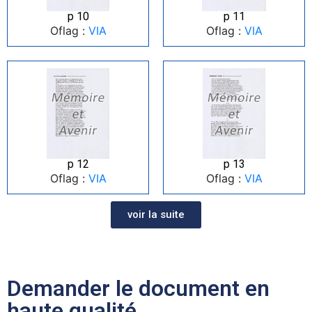
p 10
p 11
Oflag :
VIA
Oflag :
VIA
p 12
p 13
Oflag :
VIA
Oflag :
VIA
voir la suite
Demander le document en
haute qualité