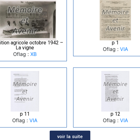
tion agricole octobre 1942 –
p 1
La vigne
Oflag :
VIA
Oflag :
XB
p 11
p 12
Oflag :
VIA
Oflag :
VIA
voir la suite