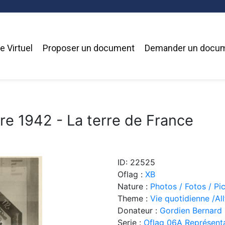
 Virtuel
Proposer un document
Demander un docu
re 1942 - La terre de France
ID: 22525
Oflag :
XB
Nature :
Photos / Fotos / Pi
Theme :
Vie quotidienne /Allt
Donateur :
Gordien Bernard
Serie :
Oflag 06A Représenta