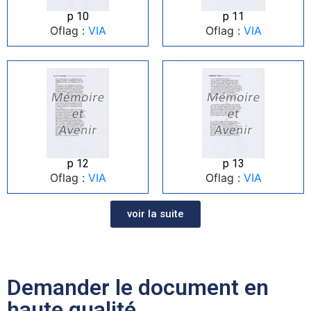
p 10
p 11
Oflag :
VIA
Oflag :
VIA
p 12
p 13
Oflag :
VIA
Oflag :
VIA
voir la suite
Demander le document en
haute qualité