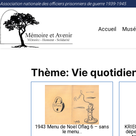
Association nationale des officiers prisonniers de guerre 1939-1945
Accueil
Musée
Thème: Vie quotidienn
1943 Menu de Noël Oflag 6 – sans
KRIE
le menu…
dépe