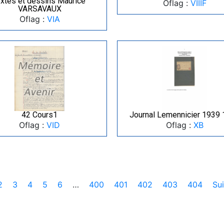
extes et dessins Maurice
Oflag :
VIIIF
VARSAVAUX
Oflag :
VIA
42 Cours1
Journal Lemennicier 1939
Oflag :
VID
Oflag :
XB
2
3
4
5
6
…
400
401
402
403
404
Su