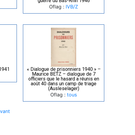
guerre du Bas-Rhin 1946
Oflag :
IVB/Z
 1941
« Dialogue de prisonniers 1940 » –
Maurice BETZ – dialogue de 7
officiers que le hasard a réunis en
août 40 dans un camp de triage
(Ausleselager)
Oflag :
tous
ivant