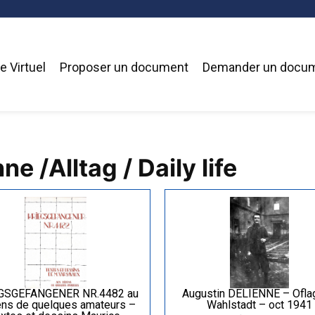
 Virtuel
Proposer un document
Demander un docu
e /Alltag / Daily life
GSGEFANGENER NR.4482 au
Augustin DELIENNE – Ofla
ns de quelques amateurs –
Wahlstadt – oct 1941