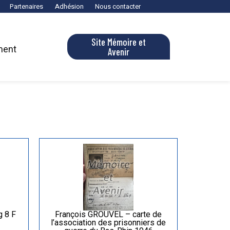
Partenaires
Adhésion
Nous contacter
Site Mémoire et
ment
Avenir
g 8 F
François GROUVEL – carte de
l’association des prisonniers de