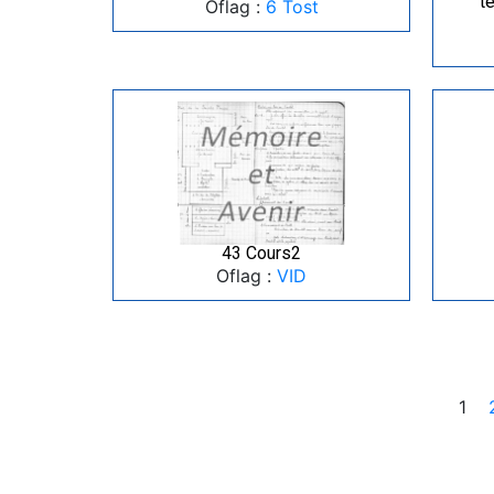
t
Oflag :
6 Tost
43 Cours2
Oflag :
VID
1