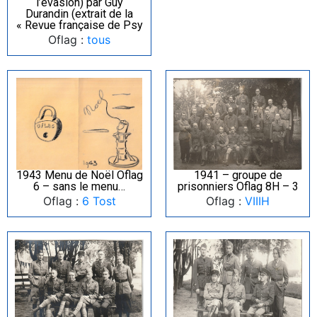
l’évasion) par Guy
Durandin (extrait de la
« Revue française de Psy
Oflag :
tous
1943 Menu de Noël Oflag
1941 – groupe de
6 – sans le menu…
prisonniers Oflag 8H – 3
Oflag :
6 Tost
Oflag :
VIIIH