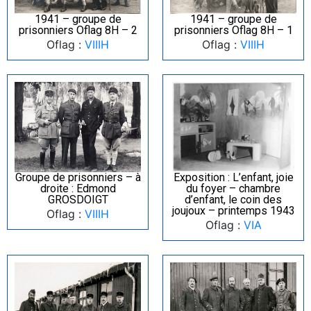
1941 – groupe de
1941 – groupe de
prisonniers Oflag 8H – 2
prisonniers Oflag 8H – 1
Oflag :
VIIIH
Oflag :
VIIIH
Groupe de prisonniers – à
Exposition : L’enfant, joie
droite : Edmond
du foyer – chambre
GROSDOIGT
d’enfant, le coin des
joujoux – printemps 1943
Oflag :
VIIIH
Oflag :
VIA