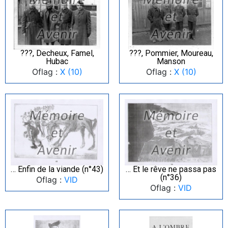
???, Decheux, Famel,
???, Pommier, Moureau,
Hubac
Manson
Oflag :
X (10)
Oflag :
X (10)
… Enfin de la viande (n°43)
… Et le rêve ne passa pas
(n°36)
Oflag :
VID
Oflag :
VID