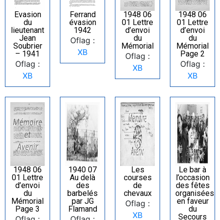
Evasion
Ferrand
1948 06
1948 06
du
évasion
01 Lettre
01 Lettre
lieutenant
1942
d’envoi
d’envoi
Jean
du
du
Oflag :
Soubrier
Mémorial
Mémorial
XB
– 1941
Page 2
Oflag :
Oflag :
Oflag :
XB
XB
XB
1948 06
1940 07
Les
Le bar à
01 Lettre
Au delà
courses
l’occasion
d’envoi
des
de
des fêtes
du
barbelés
chevaux
organisées
Mémorial
par JG
en faveur
Oflag :
Page 3
Flamand
du
XB
Secours
Oflag :
Oflag :