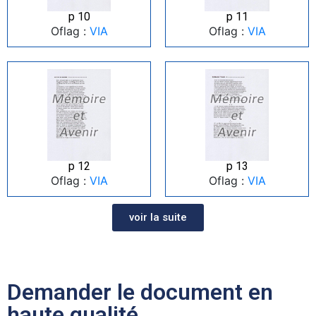
p 10
p 11
Oflag :
VIA
Oflag :
VIA
p 12
p 13
Oflag :
VIA
Oflag :
VIA
voir la suite
Demander le document en
haute qualité