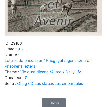
ID: 29183
Oflag :
XB
Nature :
Lettres de prisonnier / Kriegsgefangenenbriefe /
Prisoner's letters
Theme :
Vie quotidienne /Alltag / Daily life
Donateur :
0
Serie :
Oflag 6D Les classiques embarbelés
Suivant