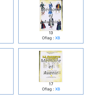
13
Oflag :
XB
17
Oflag :
XB