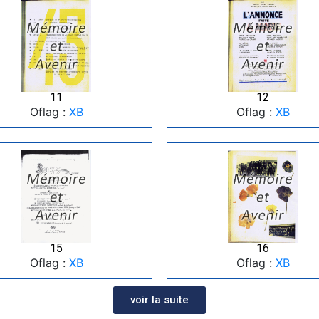
11
12
Oflag :
XB
Oflag :
XB
15
16
Oflag :
XB
Oflag :
XB
voir la suite