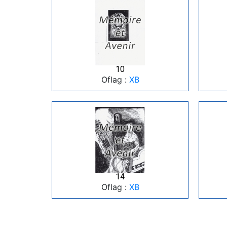
10
Oflag :
XB
14
Oflag :
XB