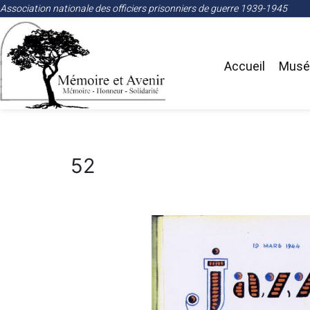
Association nationale des officiers prisonniers de guerre 1939-1945
Accueil
Musée
52