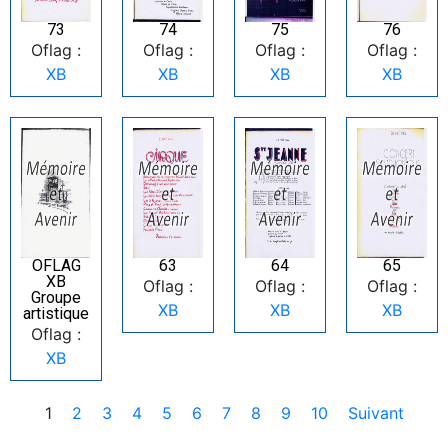
73
74
75
76
Oflag :
Oflag :
Oflag :
Oflag :
XB
XB
XB
XB
OFLAG
63
64
65
XB
Oflag :
Oflag :
Oflag :
Groupe
XB
XB
XB
artistique
Oflag :
XB
1
2
3
4
5
6
7
8
9
10
Suivant