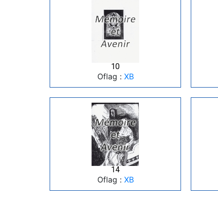
10
Oflag :
XB
14
Oflag :
XB