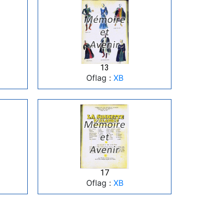
13
Oflag :
XB
17
Oflag :
XB