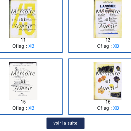
11
12
Oflag :
XB
Oflag :
XB
15
16
Oflag :
XB
Oflag :
XB
voir la suite