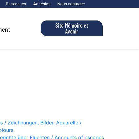
Partenaires
Adhésion
Nous contacter
Site Mémoire et
ment
Avenir
s / Zeichnungen, Bilder, Aquarelle /
olours
Berichte über Fluchten / Accounts of escapes