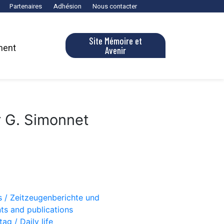
Partenaires
Adhésion
Nous contacter
Site Mémoire et
ment
Avenir
r G. Simonnet
s / Zeitzeugenberichte und
ts and publications
ag / Daily life