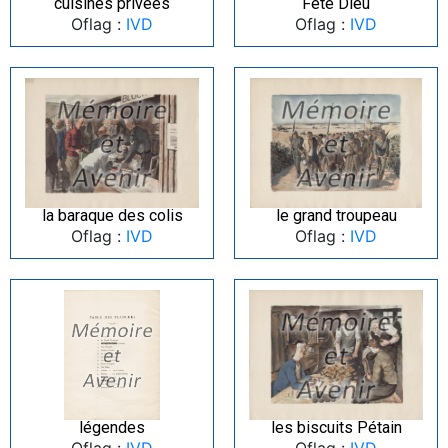
cuisines privées
Fête Dieu
Oflag :
IVD
Oflag :
IVD
la baraque des colis
le grand troupeau
Oflag :
IVD
Oflag :
IVD
légendes
les biscuits Pétain
Oflag :
IVD
Oflag :
IVD