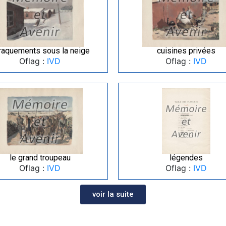
raquements sous la neige
cuisines privées
Oflag :
IVD
Oflag :
IVD
le grand troupeau
légendes
Oflag :
IVD
Oflag :
IVD
voir la suite