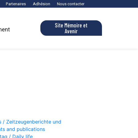
Partenaires
Adhésion
Nous contacter
Site Mémoire et
ment
Avenir
s / Zeitzeugenberichte und
ts and publications
ag / Daily life