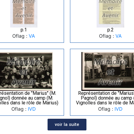
p.1
p.2
Oflag :
VA
Oflag :
VA
ésentation de "Marius" (M.
Représentation de "Marius
gnol) donnée au camp (M.
Pagnol) donnée au camp 
lles dans le rôle de Marius)
Vignolles dans le rôle de M
Oflag :
IVD
Oflag :
IVD
voir la suite