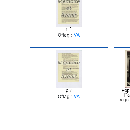
p.1
Oflag :
VA
p.3
Repr
Pa
Oflag :
VA
Vigno