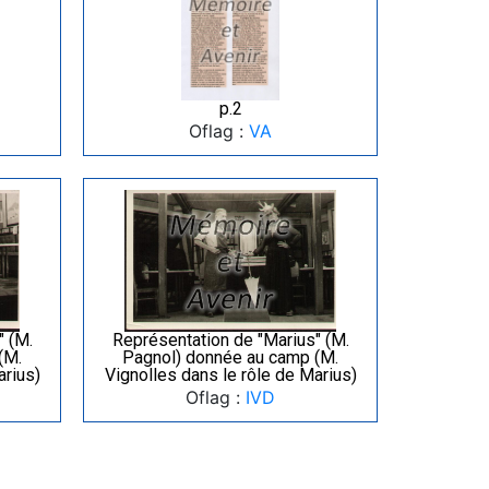
p.2
Oflag :
VA
" (M.
Représentation de "Marius" (M.
(M.
Pagnol) donnée au camp (M.
arius)
Vignolles dans le rôle de Marius)
Oflag :
IVD