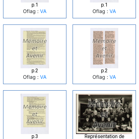
p.1
p.1
Oflag :
VA
Oflag :
VA
p.2
p.2
Oflag :
VA
Oflag :
VA
p.3
Représentation de