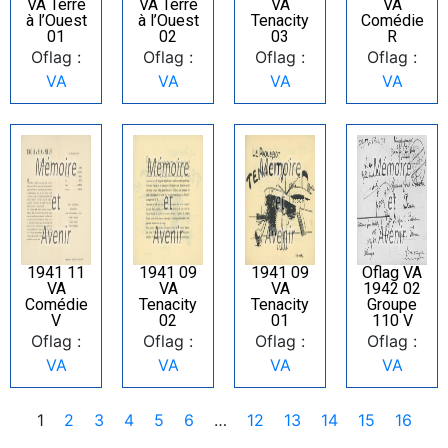
VA Terre
VA Terre
VA
VA
à l’Ouest
à l’Ouest
Tenacity
Comédie
01
02
03
R
Oflag :
Oflag :
Oflag :
Oflag :
VA
VA
VA
VA
1941 11
1941 09
1941 09
Oflag VA
VA
VA
VA
1942 02
Comédie
Tenacity
Tenacity
Groupe
V
02
01
110 V
Oflag :
Oflag :
Oflag :
Oflag :
VA
VA
VA
VA
1
2
3
4
5
6
…
12
13
14
15
16