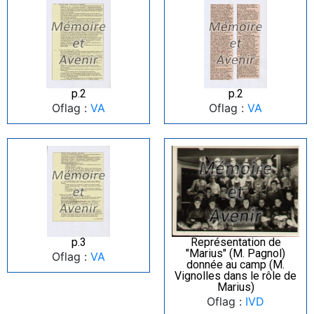
p.2
p.2
Oflag :
VA
Oflag :
VA
p.3
Représentation de
"Marius" (M. Pagnol)
Oflag :
VA
donnée au camp (M.
Vignolles dans le rôle de
Marius)
Oflag :
IVD