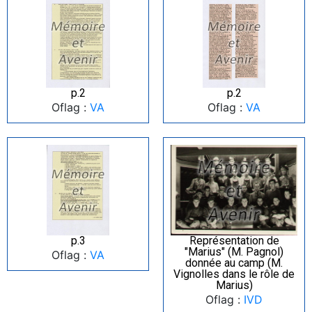
p.2
p.2
Oflag :
VA
Oflag :
VA
p.3
Représentation de
"Marius" (M. Pagnol)
Oflag :
VA
donnée au camp (M.
Vignolles dans le rôle de
Marius)
Oflag :
IVD