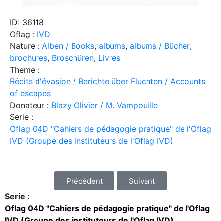
ID: 36118
Oflag :
IVD
Nature :
Alben / Books
,
albums
,
albums / Bücher
,
brochures
,
Broschüren
,
Livres
Theme :
Récits d'évasion / Berichte über Fluchten / Accounts
of escapes
Donateur :
Blazy Olivier / M. Vampouille
Serie :
Oflag 04D "Cahiers de pédagogie pratique" de l'Oflag
IVD (Groupe des instituteurs de l'Oflag IVD)
Précédent
Suivant
Serie :
Oflag 04D "Cahiers de pédagogie pratique" de l'Oflag
IVD (Groupe des instituteurs de l'Oflag IVD)