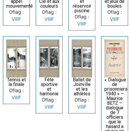
appel
Cie et aux
et
et jeux de
mouvementé
couleurs
réservoir
boules
piscine
Oflag :
Oflag :
Oflag :
Oflag :
VIIIF
VIIIF
VIIIF
VIIIF
Tennis et
Fête
Ballet de
« Dialogue
la finale
sportive
Joinville
de
et
et les
prisonniers
Oflag :
harmonie
athlètes
1940 » –
VIIIF
Maurice
Oflag :
Oflag :
BETZ –
VIIIF
VIIIF
dialogue
de 7
officiers
que le
hasard a