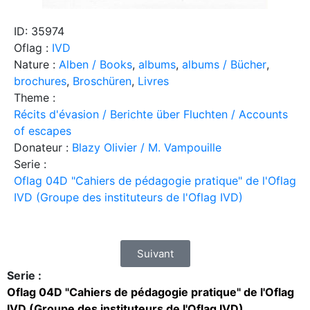
ID: 35974
Oflag :
IVD
Nature :
Alben / Books
,
albums
,
albums / Bücher
,
brochures
,
Broschüren
,
Livres
Theme :
Récits d'évasion / Berichte über Fluchten / Accounts
of escapes
Donateur :
Blazy Olivier / M. Vampouille
Serie :
Oflag 04D "Cahiers de pédagogie pratique" de l'Oflag
IVD (Groupe des instituteurs de l'Oflag IVD)
Suivant
Serie :
Oflag 04D "Cahiers de pédagogie pratique" de l'Oflag
IVD (Groupe des instituteurs de l'Oflag IVD)