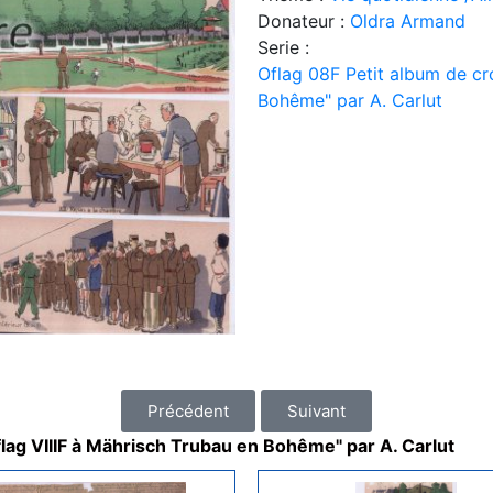
Donateur :
Oldra Armand
Serie :
Oflag 08F Petit album de cro
Bohême" par A. Carlut
Précédent
Suivant
flag VIIIF à Mährisch Trubau en Bohême" par A. Carlut