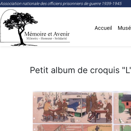
Association nationale des officiers prisonniers de guerre 1939-1945
Accueil
Musée
Petit album de croquis "L