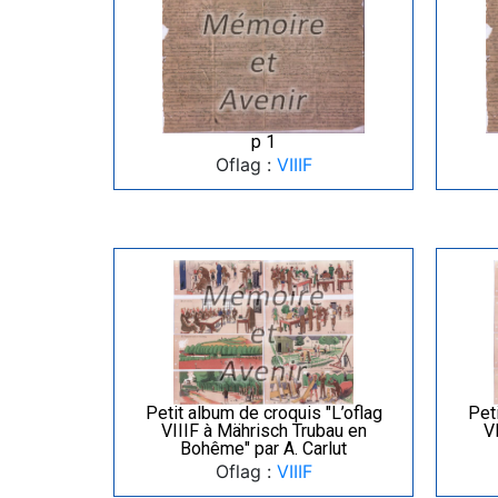
p 1
Oflag :
VIIIF
Petit album de croquis "L’oflag
Peti
VIIIF à Mährisch Trubau en
V
Bohême" par A. Carlut
Oflag :
VIIIF