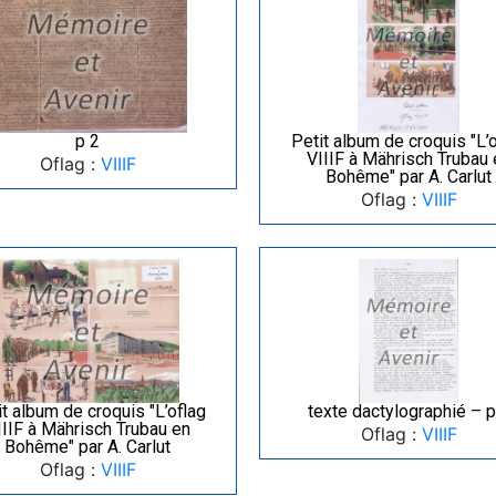
p 2
Petit album de croquis "L’
VIIIF à Mährisch Trubau 
Oflag :
VIIIF
Bohême" par A. Carlut
Oflag :
VIIIF
t album de croquis "L’oflag
texte dactylographié – p
IIIF à Mährisch Trubau en
Oflag :
VIIIF
Bohême" par A. Carlut
Oflag :
VIIIF