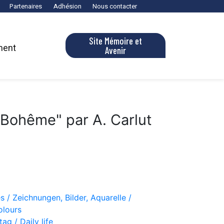
Partenaires
Adhésion
Nous contacter
Site Mémoire et
ment
Avenir
n Bohême" par A. Carlut
s / Zeichnungen, Bilder, Aquarelle /
olours
ag / Daily life