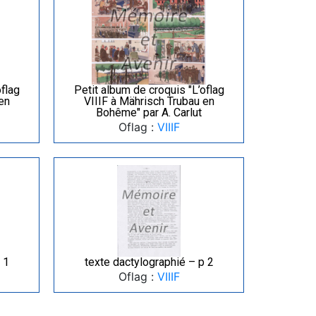
oflag
Petit album de croquis "L’oflag
en
VIIIF à Mährisch Trubau en
Bohême" par A. Carlut
Oflag :
VIIIF
 1
texte dactylographié – p 2
Oflag :
VIIIF