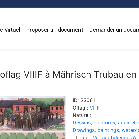
 Virtuel
Proposer un document
Demander un docu
'oflag VIIIF à Mährisch Trubau e
ID: 23061
Oflag :
VIIIF
Nature :
Dessins, peintures, aquarelle
Drawings, paintings, waterc
Theme :
Vie quotidienne /Allt