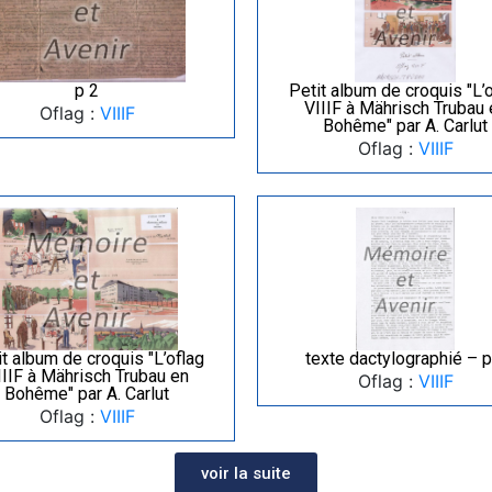
p 2
Petit album de croquis "L’
VIIIF à Mährisch Trubau 
Oflag :
VIIIF
Bohême" par A. Carlut
Oflag :
VIIIF
t album de croquis "L’oflag
texte dactylographié – p
IIIF à Mährisch Trubau en
Oflag :
VIIIF
Bohême" par A. Carlut
Oflag :
VIIIF
voir la suite