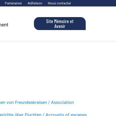
Partenaires
Adhésion
Nous contacter
Site Mémoire et
ment
Avenir
en von Freundeskreisen / Association
Berichte über Fluchten / Accounts of escapes