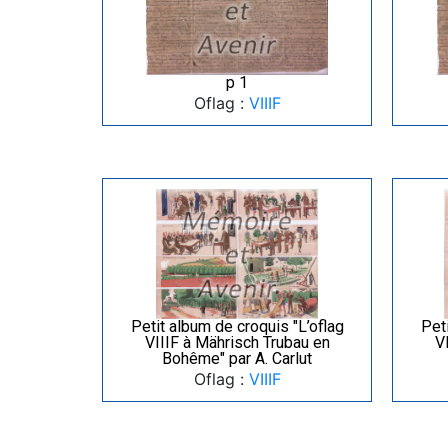
p 1
Oflag :
VIIIF
Petit album de croquis "L’oflag
Peti
VIIIF à Mährisch Trubau en
V
Bohême" par A. Carlut
Oflag :
VIIIF