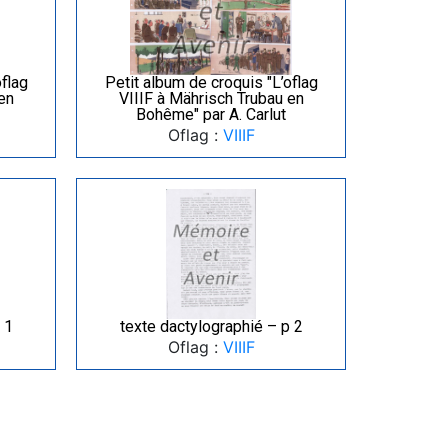
oflag
Petit album de croquis "L’oflag
en
VIIIF à Mährisch Trubau en
Bohême" par A. Carlut
Oflag :
VIIIF
 1
texte dactylographié – p 2
Oflag :
VIIIF