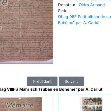
Donateur :
Oldra Armand
Serie :
Oflag 08F Petit album de cro
Bohême" par A. Carlut
Précédent
Suivant
flag VIIIF à Mährisch Trubau en Bohême" par A. Carlut