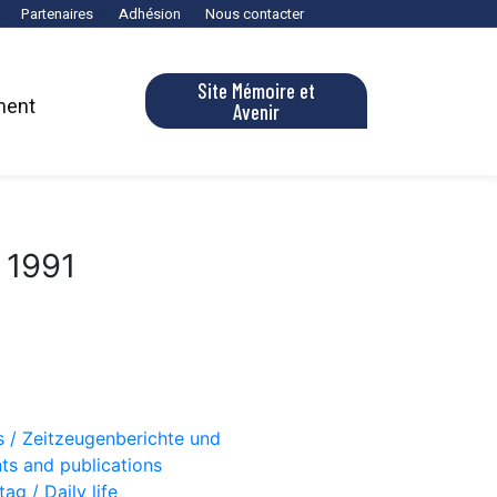
Partenaires
Adhésion
Nous contacter
Site Mémoire et
ment
Avenir
 1991
s / Zeitzeugenberichte und
ts and publications
ag / Daily life