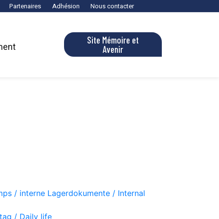
Partenaires
Adhésion
Nous contacter
Site Mémoire et
ment
Avenir
ps / interne Lagerdokumente / Internal
ag / Daily life