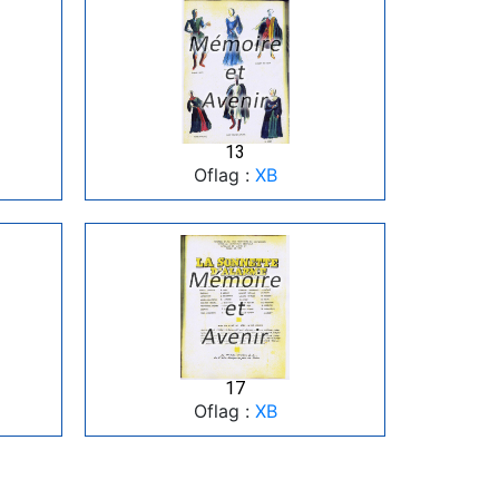
13
Oflag :
XB
17
Oflag :
XB