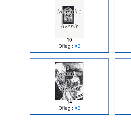
10
Oflag :
XB
14
Oflag :
XB