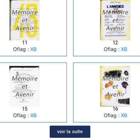
11
12
Oflag :
XB
Oflag :
XB
15
16
Oflag :
XB
Oflag :
XB
voir la suite