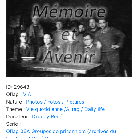
ID: 29643
Oflag :
VIA
Nature :
Photos / Fotos / Pictures
Theme :
Vie quotidienne /Alltag / Daily life
Donateur :
Droupy René
Serie :
Oflag 06A Groupes de prisonniers (archives du