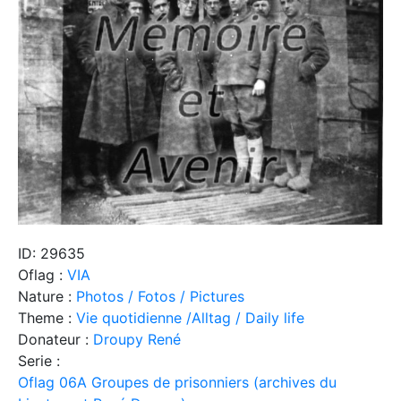
ID: 29635
Oflag :
VIA
Nature :
Photos / Fotos / Pictures
Theme :
Vie quotidienne /Alltag / Daily life
Donateur :
Droupy René
Serie :
Oflag 06A Groupes de prisonniers (archives du