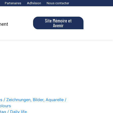
Partenaires
Adhésion
Nous contacter
Site Mémoire et
ment
Avenir
s / Zeichnungen, Bilder, Aquarelle /
olours
ag / Daily life