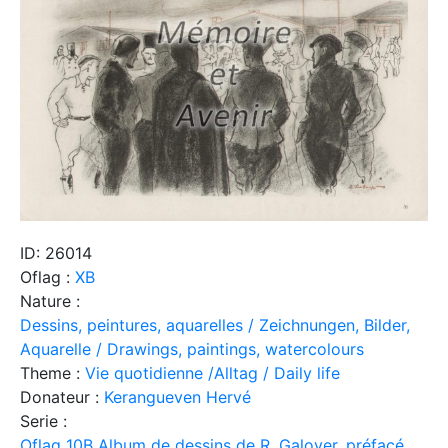
ID: 26014
Oflag :
XB
Nature :
Dessins, peintures, aquarelles / Zeichnungen, Bilder,
Aquarelle / Drawings, paintings, watercolours
Theme :
Vie quotidienne /Alltag / Daily life
Donateur :
Kerangueven Hervé
Serie :
Oflag 10B Album de dessins de R. Galoyer, préfacé