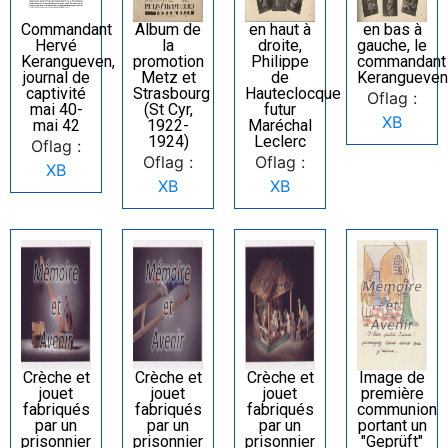
Commandant
Album de
en haut à
en bas à
Hervé
la
droite,
gauche, le
Kerangueven,
promotion
Philippe
commandant
journal de
Metz et
de
Kerangueven
captivité
Strasbourg
Hauteclocque
Oflag :
mai 40-
(St Cyr,
futur
XB
mai 42
1922-
Maréchal
1924)
Leclerc
Oflag :
Oflag :
Oflag :
XB
XB
XB
Crèche et
Crèche et
Crèche et
Image de
jouet
jouet
jouet
première
fabriqués
fabriqués
fabriqués
communion
par un
par un
par un
portant un
prisonnier
prisonnier
prisonnier
"Geprüft"