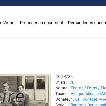
 Virtuel
Proposer un document
Demander un docu
ID: 24784
Oflag :
IVD
Nature :
Photos / Fotos / Pi
Theme :
Vie quotidienne /Allt
Donateur :
La Tour (de) Mm
Serie :
Oflag tous Berlin, ma