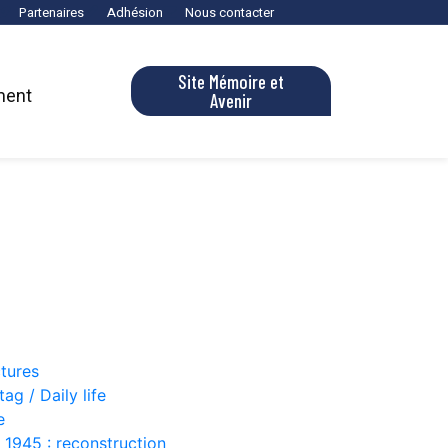
Partenaires
Adhésion
Nous contacter
Site Mémoire et
ment
Avenir
ctures
ag / Daily life
e
i 1945 : reconstruction