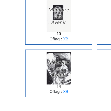
10
Oflag :
XB
14
Oflag :
XB