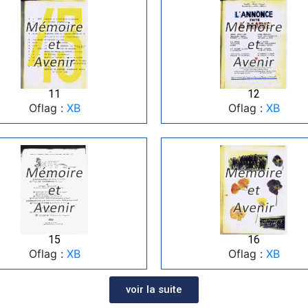
11
12
Oflag :
XB
Oflag :
XB
15
16
Oflag :
XB
Oflag :
XB
voir la suite