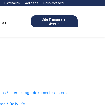
Partenaires
Adhésion
Nous contacter
Site Mémoire et
ment
Avenir
ps / interne Lagerdokumente / Internal
ag / Daily life