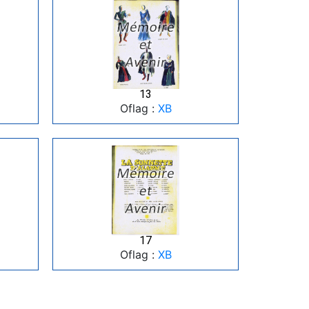
13
Oflag :
XB
17
Oflag :
XB