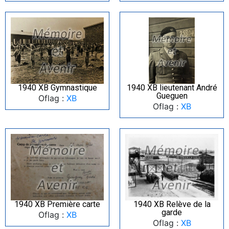
1940 XB Gymnastique
1940 XB lieutenant André
Gueguen
Oflag :
XB
Oflag :
XB
1940 XB Première carte
1940 XB Relève de la
garde
Oflag :
XB
Oflag :
XB