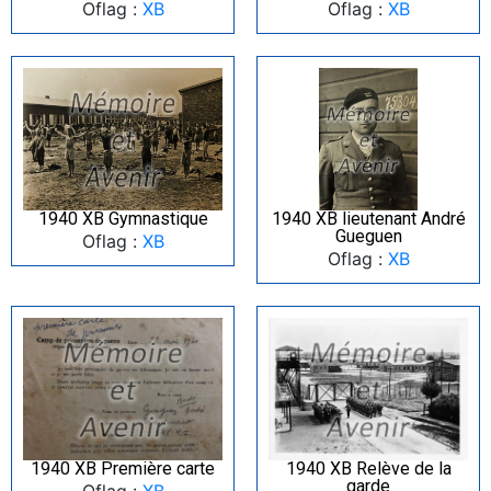
Oflag :
XB
Oflag :
XB
1940 XB Gymnastique
1940 XB lieutenant André
Gueguen
Oflag :
XB
Oflag :
XB
1940 XB Première carte
1940 XB Relève de la
garde
Oflag :
XB