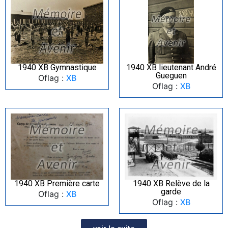
1940 XB Gymnastique
1940 XB lieutenant André
Gueguen
Oflag :
XB
Oflag :
XB
1940 XB Première carte
1940 XB Relève de la
garde
Oflag :
XB
Oflag :
XB