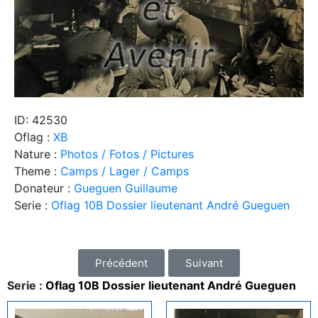
ID: 42530
Oflag :
XB
Nature :
Photos / Fotos / Pictures
Theme :
Camps / Lager / Camps
Donateur :
Gueguen Guillaume
Serie :
Oflag 10B Dossier lieutenant André Gueguen
Précédent
Suivant
Serie :
Oflag 10B Dossier lieutenant André Gueguen