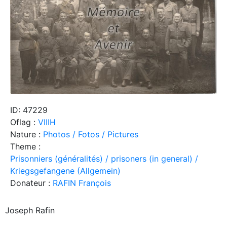
ID: 47229
Oflag :
VIIIH
Nature :
Photos / Fotos / Pictures
Theme :
Prisonniers (généralités) / prisoners (in general) /
Kriegsgefangene (Allgemein)
Donateur :
RAFIN François
Joseph Rafin