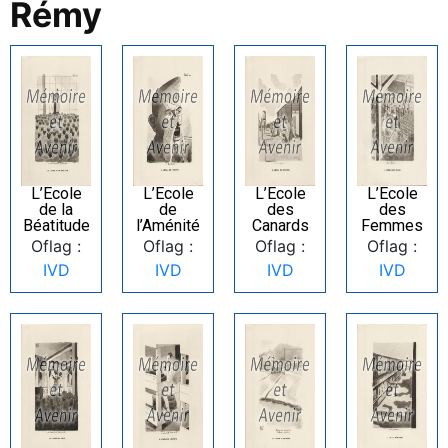
Rémy
L’Ecole
L’Ecole
L’Ecole
L’Ecole
de la
de
des
des
Béatitude
l’Aménité
Canards
Femmes
Oflag :
Oflag :
Oflag :
Oflag :
IVD
IVD
IVD
IVD