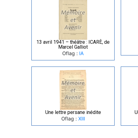
13 avril 1941 – théâtre : ICARÈ, de
Marcel Galliot
Oflag :
IA
Une lettre persane inédite
U
Oflag :
XIII