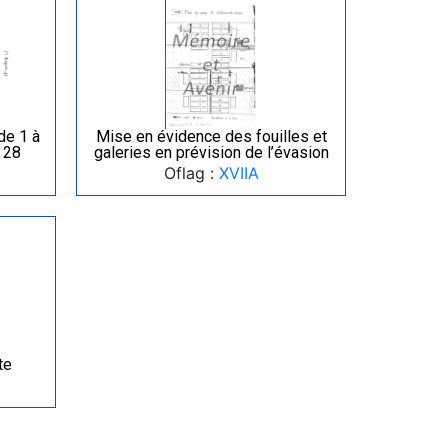
de 1 à
Mise en évidence des fouilles et
à 28
galeries en prévision de l’évasion
Oflag :
XVIIA
te