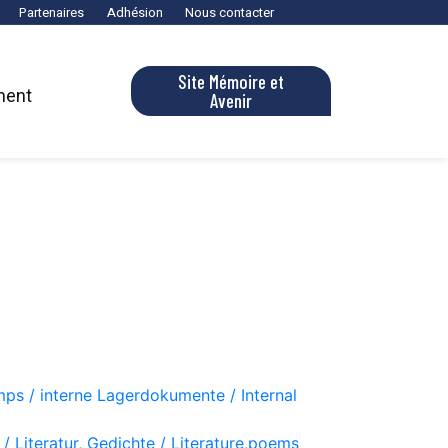
Partenaires
Adhésion
Nous contacter
Site Mémoire et
ment
Avenir
ps / interne Lagerdokumente / Internal
 / Literatur, Gedichte / Literature,poems