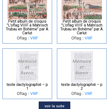
Petit album de croquis
Petit album de croquis
"L’oflag VIIIF à Mährisch
"L’oflag VIIIF à Mährisch
Trubau en Bohême" par A.
Trubau en Bohême" par A.
Carlut
Carlut
Oflag :
VIIIF
Oflag :
VIIIF
texte dactylographié – p
texte dactylographié – p
1
2
Oflag :
VIIIF
Oflag :
VIIIF
voir la suite