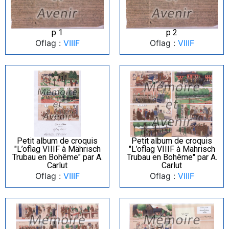
p 1
p 2
Oflag :
VIIIF
Oflag :
VIIIF
Petit album de croquis
Petit album de croquis
"L’oflag VIIIF à Mährisch
"L’oflag VIIIF à Mährisch
Trubau en Bohême" par A.
Trubau en Bohême" par A.
Carlut
Carlut
Oflag :
VIIIF
Oflag :
VIIIF