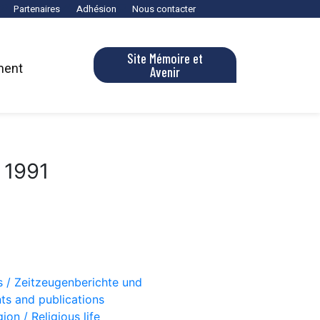
Partenaires
Adhésion
Nous contacter
Site Mémoire et
ment
Avenir
 1991
s / Zeitzeugenberichte und
ts and publications
gion / Religious life