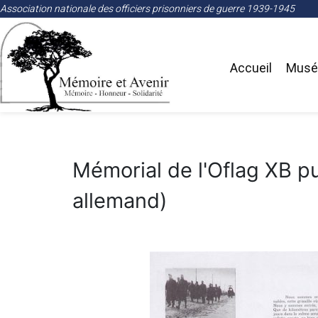
Association nationale des officiers prisonniers de guerre 1939-1945
Accueil
Musée
Mémorial de l'Oflag XB pu
allemand)