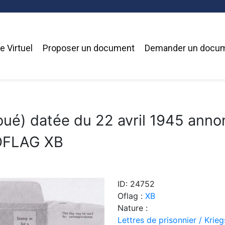
 Virtuel
Proposer un document
Demander un docu
Goué) datée du 22 avril 1945 anno
l'OFLAG XB
ID: 24752
Oflag :
XB
Nature :
Lettres de prisonnier / Krie