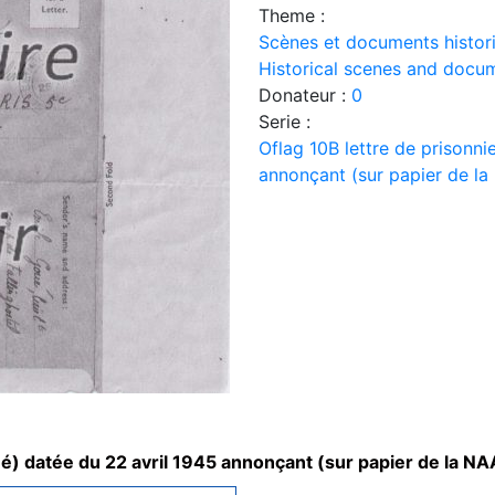
Theme :
Scènes et documents histor
Historical scenes and docu
Donateur :
0
Serie :
Oflag 10B lettre de prisonni
annonçant (sur papier de la
ué) datée du 22 avril 1945 annonçant (sur papier de la NAA