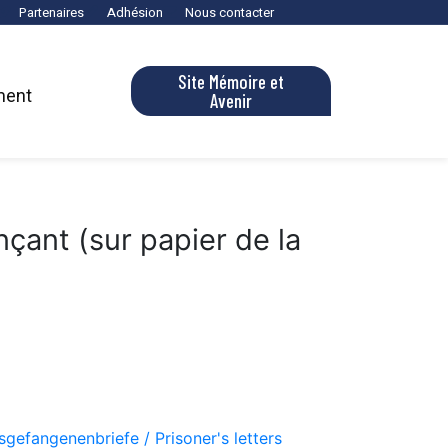
Partenaires
Adhésion
Nous contacter
Site Mémoire et
ment
Avenir
nçant (sur papier de la
gsgefangenenbriefe / Prisoner's letters