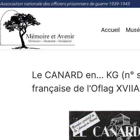
Association nationale des officiers prisonniers de guerre 1939-1945
Accueil
Musée
Le CANARD en... KG (n° s
française de l'Oflag XVIIA