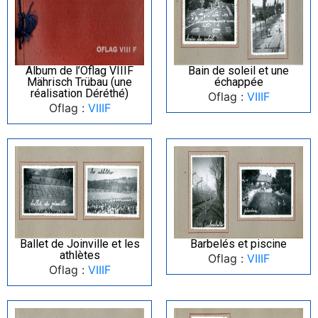
Album de l’Oflag VIIIF
Bain de soleil et une
Mährisch Trübau (une
échappée
réalisation Déréthé)
Oflag :
VIIIF
Oflag :
VIIIF
Ballet de Joinville et les
Barbelés et piscine
athlètes
Oflag :
VIIIF
Oflag :
VIIIF