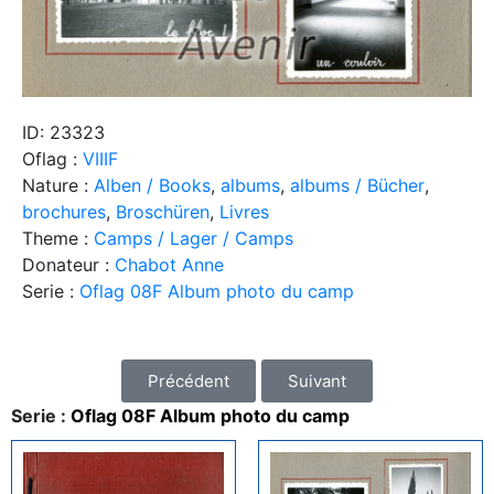
ID: 23323
Oflag :
VIIIF
Nature :
Alben / Books
,
albums
,
albums / Bücher
,
brochures
,
Broschüren
,
Livres
Theme :
Camps / Lager / Camps
Donateur :
Chabot Anne
Serie :
Oflag 08F Album photo du camp
Précédent
Suivant
Serie :
Oflag 08F Album photo du camp