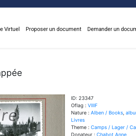
 Virtuel
Proposer un document
Demander un docu
happée
ID: 23347
Oflag :
VIIIF
Nature :
Alben / Books
,
alb
Livres
Theme :
Camps / Lager / C
Donateur :
Chabot Anne