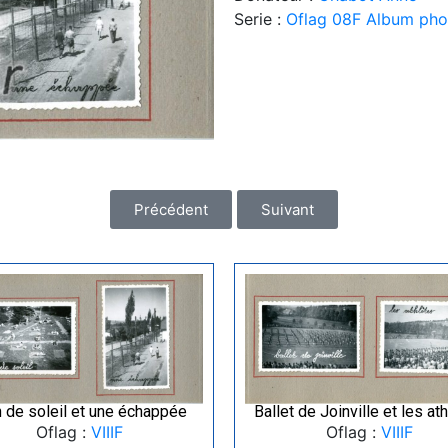
Serie :
Oflag 08F Album ph
Précédent
Suivant
n de soleil et une échappée
Ballet de Joinville et les at
Oflag :
VIIIF
Oflag :
VIIIF