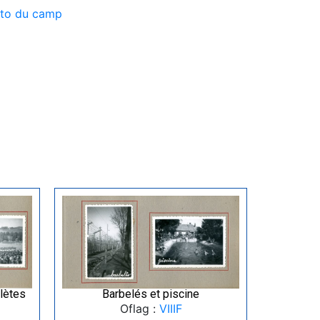
oto du camp
hlètes
Barbelés et piscine
Oflag :
VIIIF