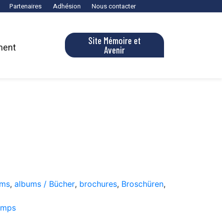
Partenaires
Adhésion
Nous contacter
Site Mémoire et
ment
Avenir
ums
,
albums / Bücher
,
brochures
,
Broschüren
,
amps