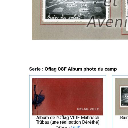
Serie :
Oflag 08F Album photo du camp
Album de l’Oflag VIIIF Mährisch
Bai
Trübau (une réalisation Déréthé)
Oflag :
VIIIF