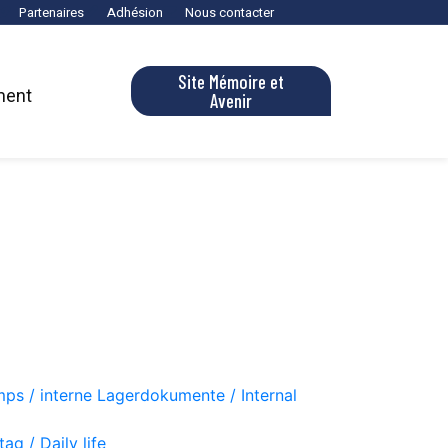
Partenaires
Adhésion
Nous contacter
Site Mémoire et
ment
Avenir
ps / interne Lagerdokumente / Internal
ag / Daily life