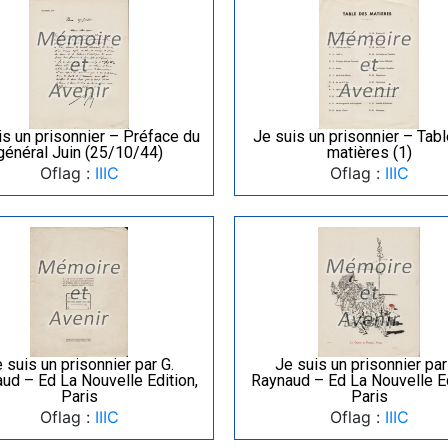
is un prisonnier – Préface du
Je suis un prisonnier – Tab
général Juin (25/10/44)
matières (1)
Oflag :
IIIC
Oflag :
IIIC
 suis un prisonnier par G.
Je suis un prisonnier par
ud – Ed La Nouvelle Edition,
Raynaud – Ed La Nouvelle Ed
Paris
Paris
Oflag :
IIIC
Oflag :
IIIC