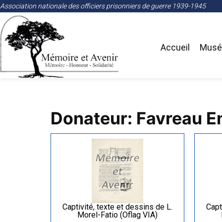
Association nationale des officiers prisonniers de guerre 1939-1945
Accueil
Musée
Donateur: Favreau 
Captivité, texte et dessins de L.
Capt
Morel-Fatio (Oflag VIA)