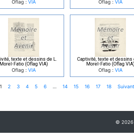
Oflag :
VIA
Oflag :
VIA
ivité, texte et dessins de L.
Captivité, texte et dessins 
Morel-Fatio (Oflag VIA)
Morel-Fatio (Oflag VIA
Oflag :
VIA
Oflag :
VIA
1
2
3
4
5
6
…
14
15
16
17
18
Suivan
© 2026 -